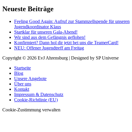
Neueste Beiträge
Feeling Good Again: Aufruf zur Stammzellspende für unseren
Jugendkoordinator Klaus
Startklar für unseren Gala-Abend!
Wir sind aus dem Gefängnis geflohen!
Konfirmiert? Dann hol dir jetzt bei uns die TeamerCard!
NEU: Offener Jugendtreff am Freitag
Copyright © 2026
EvJ Ahrensburg
| Designed by SP Universe
Startseite
Blog
Unsere Angebote
Über uns
Kontakt
Impressum & Datenschutz
Cookie-Richtlinie (EU)
Cookie-Zustimmung verwalten