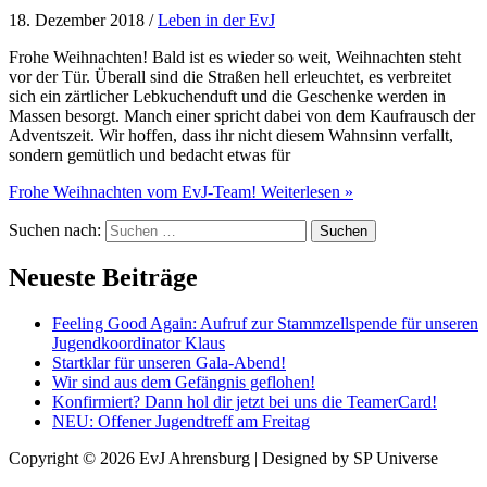
18. Dezember 2018
/
Leben in der EvJ
Frohe Weihnachten! Bald ist es wieder so weit, Weihnachten steht
vor der Tür. Überall sind die Straßen hell erleuchtet, es verbreitet
sich ein zärtlicher Lebkuchenduft und die Geschenke werden in
Massen besorgt. Manch einer spricht dabei von dem Kaufrausch der
Adventszeit. Wir hoffen, dass ihr nicht diesem Wahnsinn verfallt,
sondern gemütlich und bedacht etwas für
Frohe Weihnachten vom EvJ-Team!
Weiterlesen »
Suchen nach:
Neueste Beiträge
Feeling Good Again: Aufruf zur Stammzellspende für unseren
Jugendkoordinator Klaus
Startklar für unseren Gala-Abend!
Wir sind aus dem Gefängnis geflohen!
Konfirmiert? Dann hol dir jetzt bei uns die TeamerCard!
NEU: Offener Jugendtreff am Freitag
Copyright © 2026
EvJ Ahrensburg
| Designed by SP Universe