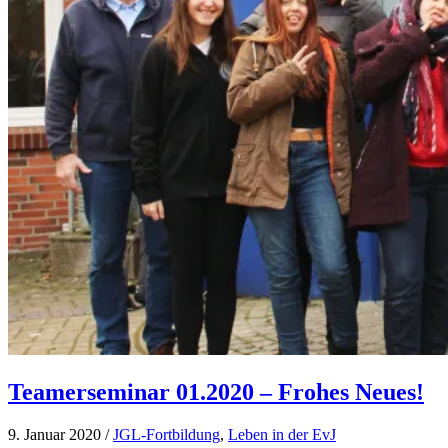
Teamerseminar 01.2020 – Frohes Neues!
9. Januar 2020
/
JGL-Fortbildung
,
Leben in der EvJ