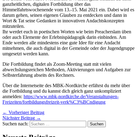
ganzheitlichen, digitalen Fortbildung über das
Himmelfahrtswochenende vom 13.-15. Mai 2021 ein. Dabei wird es
darum gehen, seinen eigenen Glauben zu entdecken und dann in
Wort & Tat seine Gedanken in innovativen Andachtskonzepten
mitzuteilen.
Ihr werdet euch in poetischen Worten wie beim Preacherslam üben
oder auch Elemente der Erlebnispädagogik darin einbinden. Am
Ende werden alle mindestens eine gute Idee für eine Andacht
mitnehmen, die auch digital in der Gemeinde oder der Jugendgruppe
umgesetzt werden kann.
Die Fortbildung findet als Zoom-Meeting statt mit vielen
abwechslungsreichen Methoden, Aktivierungen und Aufgaben zur
Selbsterfahrung abseits des Rechners.
Über die Internetseite des MBK-Nordkirche erfährst du mehr über
die Fortbildung und du kannst dich gleich ganz unkompliziert
anmelden:
https://www.mbk-nordkirche.de/Veranstaltungen-
Freizeiten/fortbildungsfreizeit-verk%C3%BCndigung
←
Vorheriger Beitrag
Nächster Beitrag
→
Suchen nach: