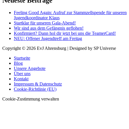
Neueste Beiträge
Feeling Good Again: Aufruf zur Stammzellspende für unseren
Jugendkoordinator Klaus
Startklar für unseren Gala-Abend!
Wir sind aus dem Gefängnis geflohen!
Konfirmiert? Dann hol dir jetzt bei uns die TeamerCard!
NEU: Offener Jugendtreff am Freitag
Copyright © 2026
EvJ Ahrensburg
| Designed by SP Universe
Startseite
Blog
Unsere Angebote
Über uns
Kontakt
Impressum & Datenschutz
Cookie-Richtlinie (EU)
Cookie-Zustimmung verwalten