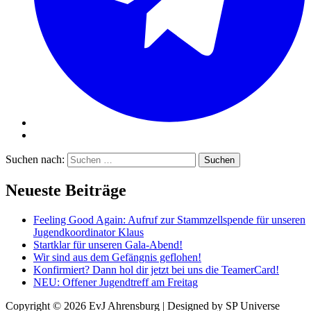
Suchen nach:
Neueste Beiträge
Feeling Good Again: Aufruf zur Stammzellspende für unseren
Jugendkoordinator Klaus
Startklar für unseren Gala-Abend!
Wir sind aus dem Gefängnis geflohen!
Konfirmiert? Dann hol dir jetzt bei uns die TeamerCard!
NEU: Offener Jugendtreff am Freitag
Copyright © 2026
EvJ Ahrensburg
| Designed by SP Universe